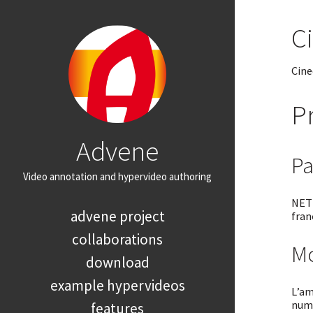
C
Cine
P
Advene
Pa
Video annotation and hypervideo authoring
NETI
advene project
fran
collaborations
Mo
download
example hypervideos
L’am
numé
features