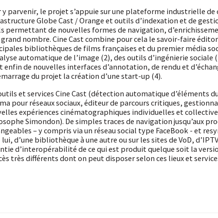
 y parvenir, le projet s’appuie sur une plateforme industrielle de
rastructure Globe Cast / Orange et outils d’indexation et de gesti
ls permettant de nouvelles formes de navigation, d’enrichisseme
 grand nombre. Cine Cast combine pour cela le savoir-faire éditor
cipales bibliothèques de films françaises et du premier média soc
alyse automatique de l’image (2), des outils d’ingénierie sociale
et enfin de nouvelles interfaces d’annotation, de rendu et d’échan
émarrage du projet la création d’une start-up (4).
outils et services Cine Cast (détection automatique d’éléments d
ma pour réseaux sociaux, éditeur de parcours critiques, gestionnai
elles expériences cinématographiques individuelles et collectives
osophe Simondon). De simples traces de navigation jusqu’aux prod
ngeables – y compris via un réseau social type FaceBook - et resy
 lui, d’une bibliothèque à une autre ou sur les sites de VoD, d’IPT
ntie d’interopérabilité de ce qui est produit quelque soit la versio
cès très différents dont on peut disposer selon ces lieux et service