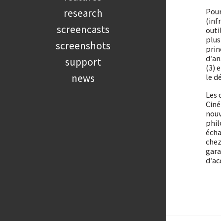
research
Pour
(inf
screencasts
outi
plus
screenshots
prin
d’an
support
(3) 
news
le d
Les 
Ciné
nouv
phil
écha
chez
gara
d’ac